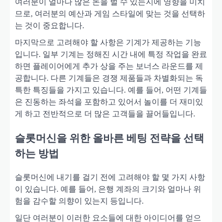
여러분이 얼마나 많은 돈을 벌 수 있는지에 영향을 미치
므로, 여러분의 예산과 게임 스타일에 맞는 것을 선택하
는 것이 중요합니다.
마지막으로 고려해야 할 사항은 기계가 제공하는 기능
입니다. 일부 기계는 정해진 시간 내에 특정 작업을 완료
하면 플레이어에게 추가 상을 주는 보너스 라운드를 제
공합니다. 다른 기계들은 경쟁 제품들과 차별화되는 독
특한 특징들을 가지고 있습니다. 예를 들어, 어떤 기계들
은 진동하는 좌석을 포함하고 있어서 놀이를 더 재미있
게 하고 전반적으로 더 많은 고객들을 끌어들입니다.
슬롯머신을 위한 올바른 베팅 전략을 선택
하는 방법
슬롯머신에 내기를 걸기 전에 고려해야 할 몇 가지 사항
이 있습니다. 예를 들어, 은행 계좌의 크기와 얼마나 위
험을 감수할 의향이 있는지 등입니다.
일단 여러분이 이러한 요소들에 대한 아이디어를 얻으