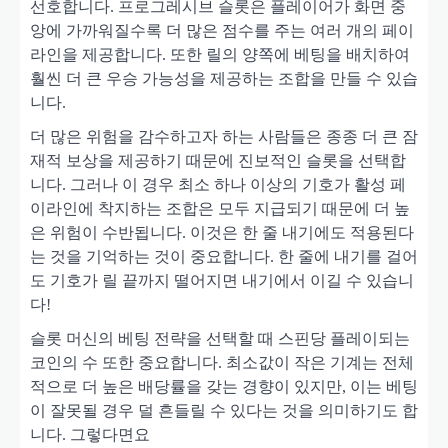
선호합니다. 프로그레시브 슬롯은 플레이어가 화면 중
앙에 가까워질수록 더 많은 점수를 주는 여러 개의 페이
라인을 제공합니다. 또한 릴의 양쪽에 베팅을 배치하여
훨씬 더 큰 우승 가능성을 제공하는 조합을 만들 수 있습
니다.
더 많은 위험을 감수하고자 하는 사람들은 종종 더 큰 잠
재적 보상을 제공하기 때문에 진보적인 슬롯을 선택합
니다. 그러나 이 경우 최소 하나 이상의 기호가 활성 페
이라인에 착지하는 조합은 모두 지급되기 때문에 더 높
은 위험이 수반됩니다. 이것은 한 줄 내기에도 적용된다
는 것을 기억하는 것이 중요합니다. 한 줄에 내기를 걸어
도 기호가 릴 끝까지 떨어지면 내기에서 이길 수 있습니
다!
슬롯 머신의 베팅 전략을 선택할 때 스핀당 플레이되는
코인의 수 또한 중요합니다. 최소값이 작은 기계는 전체
적으로 더 높은 배당률을 갖는 경향이 있지만, 이는 베팅
이 잘못될 경우 덜 흔들릴 수 있다는 것을 의미하기도 합
니다. 그렇다면요