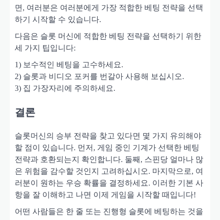
면, 여러분은 여러분에게 가장 적합한 베팅 전략을 선택
하기 시작할 수 있습니다.
다음은 슬롯 머신에 적합한 베팅 전략을 선택하기 위한
세 가지 팁입니다:
1) 보수적인 베팅을 고수하세요.
2) 슬롯과 비디오 포커를 번갈아 사용해 보십시오.
3) 집 가장자리에 주의하세요.
결론
슬롯머신의 승부 전략을 찾고 있다면 몇 가지 유의해야
할 점이 있습니다. 먼저, 게임 중인 기계가 선택한 베팅
전략과 호환되는지 확인합니다. 둘째, 스핀당 얼마나 많
은 위험을 감수할 것인지 고려하십시오. 마지막으로, 여
러분이 원하는 우승 확률을 결정하세요. 이러한 기본 사
항을 잘 이해하고 나면 이제 게임을 시작할 때입니다!
어떤 사람들은 한 줄 또는 진행형 슬롯에 베팅하는 것을