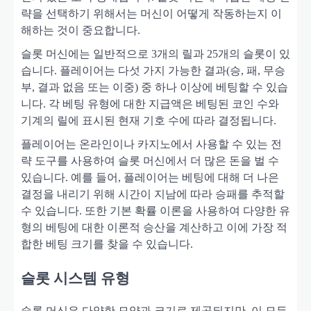
략을 선택하기 위해서는 머신이 어떻게 작동하는지 이
해하는 것이 중요합니다.
슬롯 머신에는 일반적으로 3개의 릴과 25개의 슬롯이 있
습니다. 플레이어는 다섯 가지 가능한 결과(승, 패, 무승
부, 결과 없음 또는 이중) 중 하나 이상에 베팅할 수 있습
니다. 각 베팅 유형에 대한 지급액은 베팅된 코인 수와
기계의 릴에 표시된 현재 기호 수에 따라 결정됩니다.
플레이어는 온라인이나 카지노에서 사용할 수 있는 전
략 도구를 사용하여 슬롯 머신에서 더 많은 돈을 벌 수
있습니다. 예를 들어, 플레이어는 베팅에 대해 더 나은
결정을 내리기 위해 시간이 지남에 따라 승패를 추적할
수 있습니다. 또한 기본 확률 이론을 사용하여 다양한 유
형의 베팅에 대한 이론적 승산을 계산하고 이에 가장 적
합한 베팅 크기를 찾을 수 있습니다.
슬롯 시스템 유형
슬롯 머신은 다양한 모양과 크기로 제공되지만, 이 모든