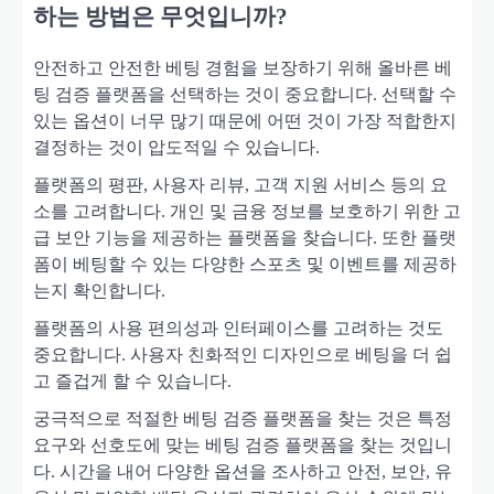
하는 방법은 무엇입니까?
안전하고 안전한 베팅 경험을 보장하기 위해 올바른 베
팅 검증 플랫폼을 선택하는 것이 중요합니다. 선택할 수
있는 옵션이 너무 많기 때문에 어떤 것이 가장 적합한지
결정하는 것이 압도적일 수 있습니다.
플랫폼의 평판, 사용자 리뷰, 고객 지원 서비스 등의 요
소를 고려합니다. 개인 및 금융 정보를 보호하기 위한 고
급 보안 기능을 제공하는 플랫폼을 찾습니다. 또한 플랫
폼이 베팅할 수 있는 다양한 스포츠 및 이벤트를 제공하
는지 확인합니다.
플랫폼의 사용 편의성과 인터페이스를 고려하는 것도
중요합니다. 사용자 친화적인 디자인으로 베팅을 더 쉽
고 즐겁게 할 수 있습니다.
궁극적으로 적절한 베팅 검증 플랫폼을 찾는 것은 특정
요구와 선호도에 맞는 베팅 검증 플랫폼을 찾는 것입니
다. 시간을 내어 다양한 옵션을 조사하고 안전, 보안, 유