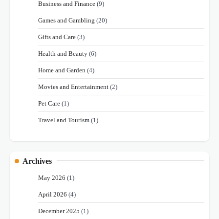
Business and Finance
(9)
Games and Gambling
(20)
Gifts and Care
(3)
Health and Beauty
(6)
Home and Garden
(4)
Movies and Entertainment
(2)
Pet Care
(1)
Travel and Tourism
(1)
Archives
May 2026
(1)
April 2026
(4)
December 2025
(1)