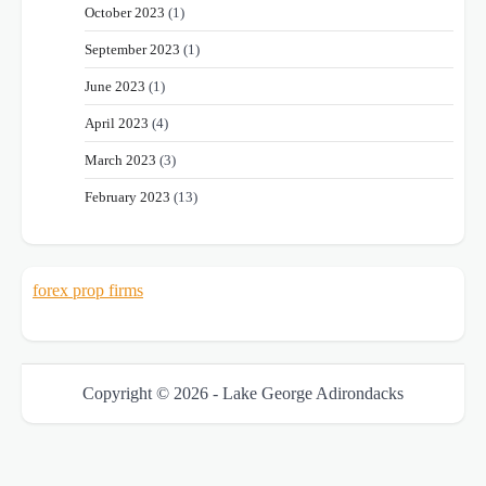
October 2023
(1)
September 2023
(1)
June 2023
(1)
April 2023
(4)
March 2023
(3)
February 2023
(13)
forex prop firms
Copyright © 2026 - Lake George Adirondacks