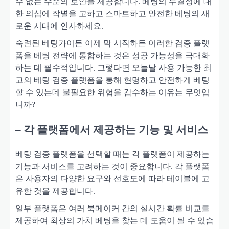
수 없는 수준의 보안을 제공합니다. 베팅의 무결성에 대
한 의심에 작별을 고하고 스마트하고 안전한 베팅의 새
로운 시대에 인사하세요.
숙련된 베팅가이든 이제 막 시작하든 이러한 검증 플랫
폼을 베팅 전략에 통합하는 것은 성공 가능성을 극대화
하는 데 필수적입니다. 그렇다면 오늘날 사용 가능한 최
고의 베팅 검증 플랫폼을 통해 현명하고 안전하게 베팅
할 수 있는데 불필요한 위험을 감수하는 이유는 무엇입
니까?
– 각 플랫폼에서 제공하는 기능 및 서비스
베팅 검증 플랫폼을 선택할 때는 각 플랫폼이 제공하는
기능과 서비스를 고려하는 것이 중요합니다. 각 플랫폼
은 사용자의 다양한 요구와 선호도에 따라 테이블에 고
유한 것을 제공합니다.
일부 플랫폼은 여러 북메이커 간의 실시간 확률 비교를
제공하여 최상의 가치 베팅을 찾는 데 도움이 될 수 있습