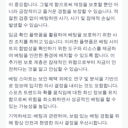
이 중요합니다. 그렇게 함으로써 재정을 보호할 뿐만 아
니라 긍정적이고 즐거운 경험을 보장할 수 있습니다. 적
절한 검증 없이 베팅하면 사기, 사기 및 잠재적 손실이
발생할 수 있습니다.
임금 확인 플랫폼을 활용하여 베팅을 보호하기 위한 사
전 조치를 취하고 있습니다. 이러한 플랫폼은 베팅 사이
트의 합법성을 확인하기 위한 도구와 리소스를 제공하
여 베팅을 안전한 환경에 배치할 수 있도록 합니다. 이
추가된 보호 계층은 잠재적인 위협으로부터 자금이 안
전하다는 것을 알고 안심할 수 있습니다.
베팅 스마트는 보안 혜택 외에도 연구 및 분석을 기반으
로 정보에 입각한 의사 결정을 내리는 것도 포함합니다.
스포츠 트렌드와 확률 움직임에 대한 최신 정보를 유지
함으로써 위험을 최소화하면서 성공적인 베팅을 할 수
있는 가능성을 높입니다.
기억하세요: 베팅과 관련하여, 보람 있는 베팅 경험을 위
해 항상 안전과 현명한 의사 결정을 우선시합니다.