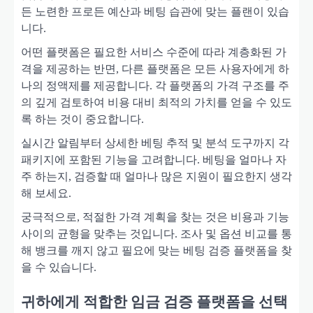
든 노련한 프로든 예산과 베팅 습관에 맞는 플랜이 있습
니다.
어떤 플랫폼은 필요한 서비스 수준에 따라 계층화된 가
격을 제공하는 반면, 다른 플랫폼은 모든 사용자에게 하
나의 정액제를 제공합니다. 각 플랫폼의 가격 구조를 주
의 깊게 검토하여 비용 대비 최적의 가치를 얻을 수 있도
록 하는 것이 중요합니다.
실시간 알림부터 상세한 베팅 추적 및 분석 도구까지 각
패키지에 포함된 기능을 고려합니다. 베팅을 얼마나 자
주 하는지, 검증할 때 얼마나 많은 지원이 필요한지 생각
해 보세요.
궁극적으로, 적절한 가격 계획을 찾는 것은 비용과 기능
사이의 균형을 맞추는 것입니다. 조사 및 옵션 비교를 통
해 뱅크를 깨지 않고 필요에 맞는 베팅 검증 플랫폼을 찾
을 수 있습니다.
귀하에게 적합한 임금 검증 플랫폼을 선택