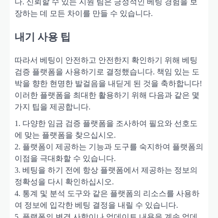
다. 신뢰할 수 있는 지원 팀은 긍정적인 베팅 경험을 보
장하는 데 모든 차이를 만들 수 있습니다.
내기 사용 팁
따라서 베팅이 안전하고 안전한지 확인하기 위해 베팅
검증 플랫폼을 사용하기로 결정했습니다. 책임 있는 도
박을 향한 현명한 발걸음을 내딛게 된 것을 축하합니다!
이러한 플랫폼을 최대한 활용하기 위해 다음과 같은 몇
가지 팁을 제공합니다.
1. 다양한 임금 검증 플랫폼을 조사하여 필요와 선호도
에 맞는 플랫폼을 찾으십시오.
2. 플랫폼이 제공하는 기능과 도구를 숙지하여 플랫폼의
이점을 극대화할 수 있습니다.
3. 베팅을 하기 전에 항상 플랫폼에서 제공하는 정보의
정확성을 다시 확인하십시오.
4. 통계 및 분석 도구와 같은 플랫폼의 리소스를 사용하
여 정보에 입각한 베팅 결정을 내릴 수 있습니다.
5. 플랫폼의 변경 사항이나 업데이트 내용을 계속 업데