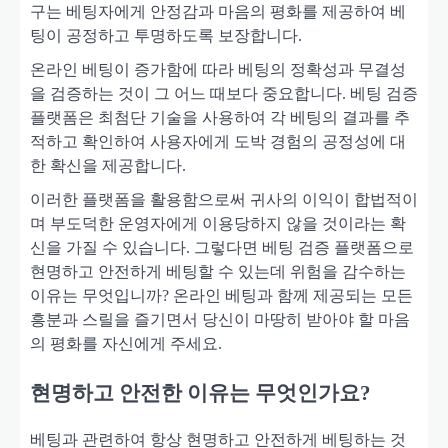
구는 베팅자에게 안정감과 마음의 평화를 제공하여 베
팅이 공정하고 투명하도록 보장합니다.
온라인 베팅이 증가함에 따라 베팅의 정확성과 무결성
을 검증하는 것이 그 어느 때보다 중요합니다. 베팅 검증
플랫폼은 최첨단 기술을 사용하여 각 베팅의 결과를 추
적하고 확인하여 사용자에게 도박 경험의 공정성에 대
한 확신을 제공합니다.
이러한 플랫폼을 활용함으로써 귀사의 이익이 합법적이
며 부도덕한 운영자에게 이용당하지 않을 것이라는 확
신을 가질 수 있습니다. 그렇다면 베팅 검증 플랫폼으로
현명하고 안전하게 베팅할 수 있는데 위험을 감수하는
이유는 무엇입니까? 온라인 베팅과 함께 제공되는 모든
흥분과 스릴을 즐기면서 당신이 마땅히 받아야 할 마음
의 평화를 자신에게 주세요.
현명하고 안전한 이유는 무엇인가요?
베팅과 관련하여 항상 현명하고 안전하게 베팅하는 것