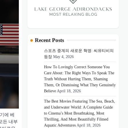
Recent Posts
스포츠 중계의 새로운 혁명: 씨유티비의
등장
May 4, 2026
How To Lovingly Correct Someone You
Care About: The Right Ways To Speak The
Truth Without Hurting Them, Shaming
Them, Or Dismissing What They Genuinely
Believe
April 18, 2026
The Best Movies Featuring The Sea, Beach,
and Underwater World: A Complete Guide
to Cinema’s Most Breathtaking, Most
경기에 베
Thrilling, And Most Beautifully Filmed
모든 내부
Aquatic Adventures
April 18, 2026