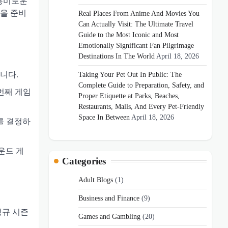
 흥미로운
즌을 준비
Real Places From Anime And Movies You
Can Actually Visit: The Ultimate Travel
Guide to the Most Iconic and Most
Emotionally Significant Fan Pilgrimage
Destinations In The World
April 18, 2026
니다.
Taking Your Pet Out In Public: The
Complete Guide to Preparation, Safety, and
 번째 게임
Proper Etiquette at Parks, Beaches,
Restaurants, Malls, And Every Pet-Friendly
Space In Between
April 18, 2026
를 결정하
운드 게
Categories
Adult Blogs
(1)
Business and Finance
(9)
정규 시즌
Games and Gambling
(20)