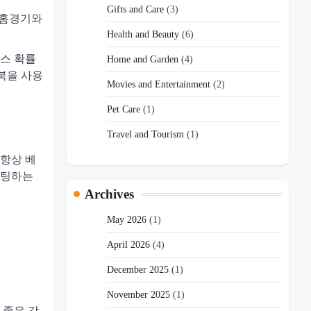
Gifts and Care
(3)
의 홈경기와
Health and Beauty
(6)
가스 확률
Home and Garden
(4)
북을 사용
Movies and Entertainment
(2)
Pet Care
(1)
Travel and Tourism
(1)
 항상 베
베팅하는
Archives
May 2026
(1)
April 2026
(4)
December 2025
(1)
November 2025
(1)
 좋은 감