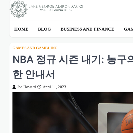
Skip
to
content
HOME
BLOG
BUSINESS AND FINANCE
GAM
GAMES AND GAMBLING
NBA 정규 시즌 내기: 농
한 안내서
Joe Howard
April 11, 2023